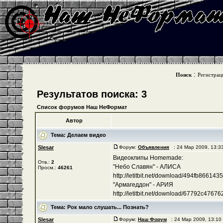
:
Поиск
Регистрац
Результатов поиска: 3
Список форумов Наш НеФормат
Автор
Тема:
Делаем видео
Slesar
Форум:
Объявления
: 24 Мар 2009, 13:
Видеоклипы Homemade:
Отв.:
2
"Небо Славян" - АЛИСА
Просм.:
46261
http://letitbit.net/download/494fb8661435/-
"Армагеддон" - АРИЯ
http://letitbit.net/download/67792c476762/
Тема:
Рок мало слушать... Познать?
Slesar
Форум:
Наш Форум
: 24 Мар 2009, 13:1