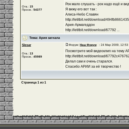
Рок мало слушать - рок надо ещё и вид
Отв.:
15
Я вижу его вот так :
Просм.:
54377
Алиса-Небо Славян
http://letitbit.net/download/494fb8661435/-
Ария-Армагеддон
http://letitbit.net/download/67792 ...
Тема:
Ария загнала
Slesar
Форум:
Наш Форум
: 24 Мар 2009, 12:5
Посмотрите мой видеоклип на тему 
Отв.:
13
http://letitbit.net/download/67792c476762/
Просм.:
45989
Делал сам и очень старался.
Спасибо АРИИ за её творчество !
Страница
1
из
1