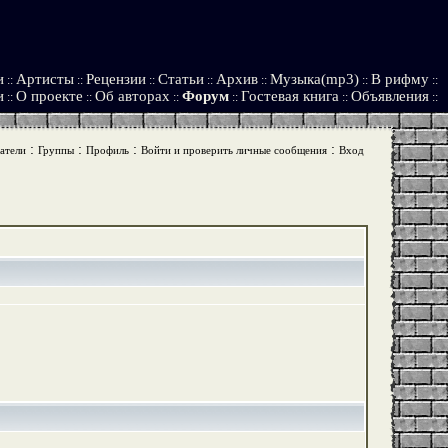
и
Артисты
Рецензии
Статьи
Архив
Музыка(mp3)
В рифму
::
::
::
::
::
::
::
и
О проекте
Об авторах
Форум
Гостевая книга
Объявления
::
::
::
::
::
::
:
:
:
:
атели
Группы
Профиль
Войти и проверить личные сообщения
Вход