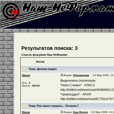
Результатов поиска: 3
Список форумов Наш НеФормат
Автор
Тема:
Делаем видео
Slesar
Форум:
Объявления
: 24 Мар 2009, 13
Видеоклипы Homemade:
Отв.:
2
"Небо Славян" - АЛИСА
Просм.:
46164
http://letitbit.net/download/494fb8661435
"Армагеддон" - АРИЯ
http://letitbit.net/download/67792c476762
Тема:
Рок мало слушать... Познать?
Slesar
Форум:
Наш Форум
: 24 Мар 2009, 13: