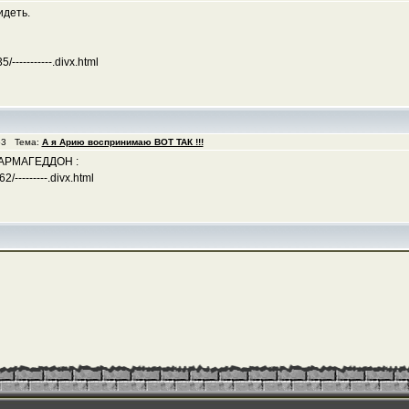
идеть.
/-----------.divx.html
53 Тема:
А я Арию воспринимаю ВОТ ТАК !!!
 АРМАГЕДДОН :
/---------.divx.html