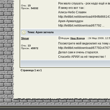
Рок мало слушать - рок надо ещё и в
Отв.:
15
Я вижу его вот так :
Просм.:
54332
Алиса-Небо Славян
http://letitbit.net/download/494fb8661435
Ария-Армагеддон
http://letitbit.net/download/67792 ...
Тема:
Ария загнала
Slesar
Форум:
Наш Форум
: 24 Мар 2009, 12:
Посмотрите мой видеоклип на тему
Отв.:
13
http://letitbit.net/download/67792c476762
Просм.:
45972
Делал сам и очень старался.
Спасибо АРИИ за её творчество !
Страница
1
из
1