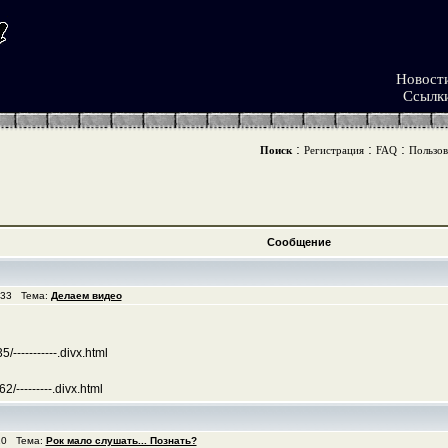
Новост
Ссылк
:
:
:
Поиск
Регистрация
FAQ
Пользов
Сообщение
:33 Тема:
Делаем видео
/-----------.divx.html
/---------.divx.html
10 Тема:
Рок мало слушать... Познать?