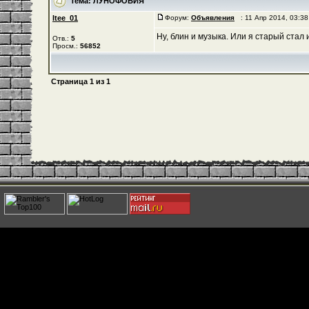
Тема:
ЛУНОФОБИЯ
Itee_01
Форум:
Объявления
: 11 Апр 2014, 03:3
Ну, блин и музыка. Или я старый стал
Отв.:
5
Просм.:
56852
Страница
1
из
1