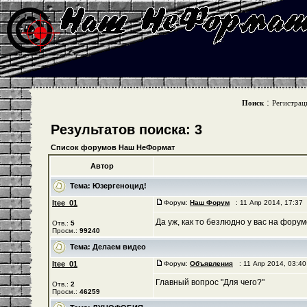
:
Поиск
Регистрац
Результатов поиска: 3
Список форумов Наш НеФормат
Автор
Тема:
Юзергеноцид!
Itee_01
Форум:
Наш Форум
: 11 Апр 2014, 17:37
Да уж, как то безлюдно у вас на фору
Отв.:
5
Просм.:
99240
Тема:
Делаем видео
Itee_01
Форум:
Объявления
: 11 Апр 2014, 03:4
Главный вопрос "Для чего?"
Отв.:
2
Просм.:
46259