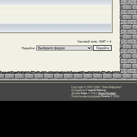
Часовой пояс: GMT + 4
Перейти:
Copyright © 2002-2006, "Наш Неформат"
Основатель
Старый Пионэр
Дизайн
Кира
© 2003 (
HomeЧатник
)
Техническая поддержка
Пашти
© 2006