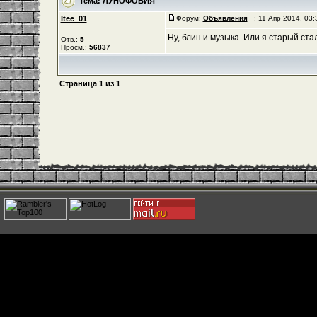
Тема:
ЛУНОФОБИЯ
Itee_01
Форум:
Объявления
: 11 Апр 2014, 03
Ну, блин и музыка. Или я старый ст
Отв.:
5
Просм.:
56837
Страница
1
из
1