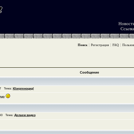
Новост
Ссылк
:
:
:
Поиск
Регистрация
FAQ
Пользов
Сообщение
37 Тема:
Юзергеноцид!
руме
:40 Тема:
Делаем видео