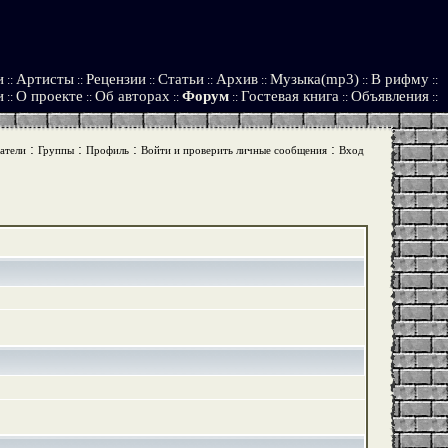
и
Артисты
Рецензии
Статьи
Архив
Музыка(mp3)
В рифму
::
::
::
::
::
::
::
и
О проекте
Об авторах
Форум
Гостевая книга
Объявления
::
::
::
::
::
::
:
:
:
:
атели
Группы
Профиль
Войти и проверить личные сообщения
Вход