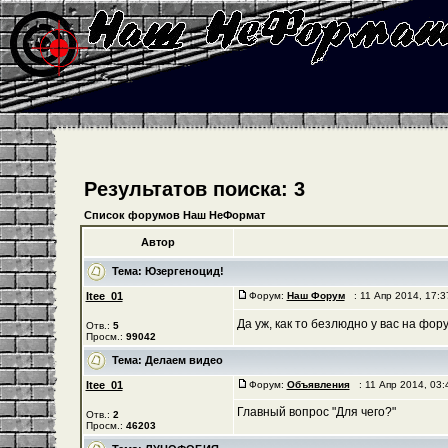
Результатов поиска: 3
Список форумов Наш НеФормат
Автор
Тема:
Юзергеноцид!
Itee_01
Форум:
Наш Форум
: 11 Апр 2014, 17:
Да уж, как то безлюдно у вас на фо
Отв.:
5
Просм.:
99042
Тема:
Делаем видео
Itee_01
Форум:
Объявления
: 11 Апр 2014, 03
Главный вопрос "Для чего?"
Отв.:
2
Просм.:
46203