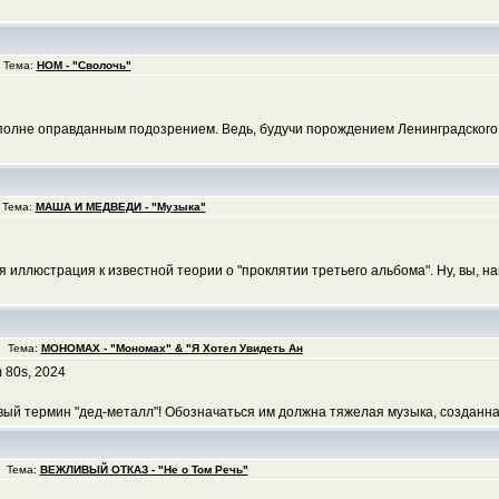
 Тема:
НОМ - "Сволочь"
вполне оправданным подозрением. Ведь, будучи порождением Ленинградского 
 Тема:
МАША И МЕДВЕДИ - "Музыка"
иллюстрация к известной теории о "проклятии третьего альбома". Ну, вы, нав
6 Тема:
МОНОМАХ - "Мономах" & "Я Хотел Увидеть Ан
 80s, 2024
овый термин "дед-металл"! Обозначаться им должна тяжелая музыка, созданн
0 Тема:
ВЕЖЛИВЫЙ ОТКАЗ - "Не о Том Речь"