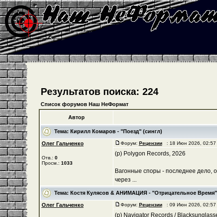
Результатов поиска: 224
Список форумов Наш НеФормат
Автор
Тема:
Кирилл Комаров - "Поезд" (сингл)
Олег Гальченко
Форум:
Рецензии
: 18 Июн 2026, 02:5
(р) Polygon Records, 2026
Отв.:
0
Просм.:
1033
Вагонные споры - последнее дело, о
через ...
Тема:
Костя Кулясов & АНИМАЦИЯ - "Отрицательное Время"
Олег Гальченко
Форум:
Рецензии
: 09 Июн 2026, 02:5
(р) Navigator Records / Blacksunglas