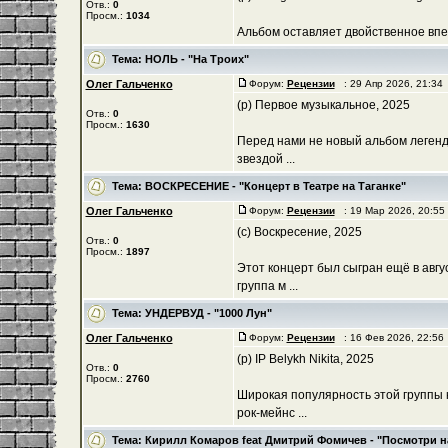
Отв.:
0
Просм.:
1034
Альбом оставляет двойственное впеч
Тема:
НОЛЬ - "На Троих"
Олег Гальченко
Форум:
Рецензии
: 29 Апр 2026, 21:34
(р) Первое музыкальное, 2025
Отв.:
0
Просм.:
1630
Перед нами не новый альбом легенд
звездой ...
Тема:
ВОСКРЕСЕНИЕ - "Концерт в Театре на Таганке"
Олег Гальченко
Форум:
Рецензии
: 19 Мар 2026, 20:5
(с) Воскресение, 2025
Отв.:
0
Просм.:
1897
Этот концерт был сыгран ещё в авгу
группа м ...
Тема:
УНДЕРВУД - "1000 Лун"
Олег Гальченко
Форум:
Рецензии
: 16 Фев 2026, 22:5
(р) IP Belykh Nikita, 2025
Отв.:
0
Просм.:
2760
Широкая популярность этой группы 
рок-мейнс ...
Тема:
Кирилл Комаров feat Дмитрий Фомичев - "Посмотри на