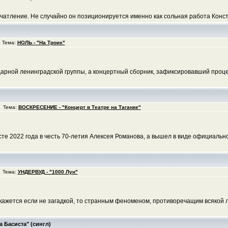
атление. Не случайно он позиционируется именно как сольная работа Констан
 Тема:
НОЛЬ - "На Троих"
арной ленинградской группы, а концертный сборник, зафиксировавший проце
5 Тема:
ВОСКРЕСЕНИЕ - "Концерт в Театре на Таганке"
сте 2022 года в честь 70-летия Алексея Романова, а вышел в виде официальн
6 Тема:
УНДЕРВУД - "1000 Лун"
кажется если не загадкой, то странным феноменом, противоречащим всякой 
 Басиста" (сингл)