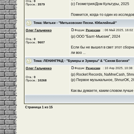
Отв.:
0
(с) Геометрия/Дом Культуры, 2025
Просм.:
3579
Помнится, когда-то один из исследо
Тема:
Митьки - "Митьковские Песни. Юбилейный"
Олег Гальченко
Форум:
Рецензии
: 06 Май 2025, 16:0
(р) ООО "Балт-Мьюзик", 2024
Отв.:
0
Просм.:
9607
Если бы не вышел в свет этот сбор
ли воо ...
Тема:
ЛЕНИНГРАД - "Бумеры и Зумеры" & "Синяя Богиня"
Олег Гальченко
Форум:
Рецензии
: 10 Апр 2025, 10:38
(р) Rocket Records, NaMneCash, Shn
Отв.:
0
(р) Первое музыкальное, ShnurOK, 2
Просм.:
10268
Как вы думаете, каким словом лучше 
Страница
1
из
15