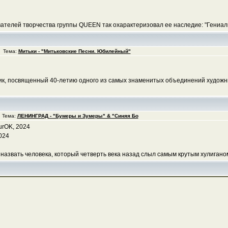
вателей творчества группы QUEEN так охарактеризовал ее наследие: "Гениальн
2 Тема:
Митьки - "Митьковские Песни. Юбилейный"
ник, посвященный 40-летию одного из самых знаменитых объединений художни
 Тема:
ЛЕНИНГРАД - "Бумеры и Зумеры" & "Синяя Бо
urOK, 2024
024
назвать человека, который четверть века назад слыл самым крутым хулиганом 