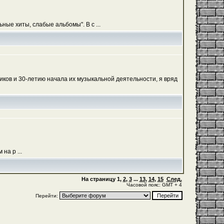
ые хиты, слабые альбомы". В с ...
ков и 30-летию начала их музыкальной деятельности, я вряд
на р ...
На страницу
1
,
2
,
3
...
13
,
14
,
15
След.
Часовой пояс: GMT + 4
Перейти: