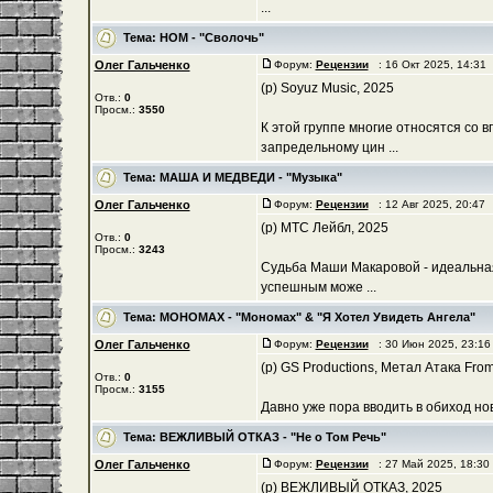
...
Тема:
НОМ - "Сволочь"
Олег Гальченко
Форум:
Рецензии
: 16 Окт 2025, 14:31
(p) Soyuz Music, 2025
Отв.:
0
Просм.:
3550
К этой группе многие относятся со 
запредельному цин ...
Тема:
МАША И МЕДВЕДИ - "Музыка"
Олег Гальченко
Форум:
Рецензии
: 12 Авг 2025, 20:47
(р) МТС Лейбл, 2025
Отв.:
0
Просм.:
3243
Судьба Маши Макаровой - идеальная 
успешным може ...
Тема:
МОНОМАХ - "Мономах" & "Я Хотел Увидеть Ангела"
Олег Гальченко
Форум:
Рецензии
: 30 Июн 2025, 23:1
(р) GS Productions, Метал Атака From
Отв.:
0
Просм.:
3155
Давно уже пора вводить в обиход н
Тема:
ВЕЖЛИВЫЙ ОТКАЗ - "Не о Том Речь"
Олег Гальченко
Форум:
Рецензии
: 27 Май 2025, 18:3
(р) ВЕЖЛИВЫЙ ОТКАЗ, 2025