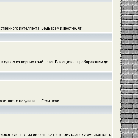
венного интеллекта. Ведь всем известно, чт ...
ие в одном из первых трибъютов Высоцкого с пробирающим до
с никого не удивишь. Если почи ...
овек, сделавший его, относится к тому разряду музыкантов, к