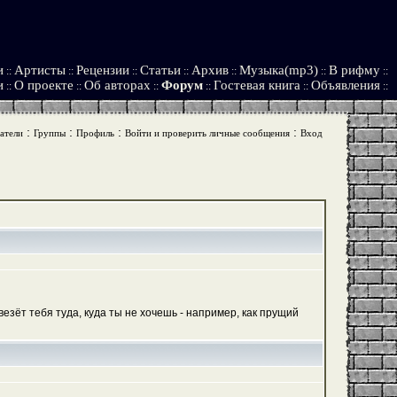
и
Артисты
Рецензии
Статьи
Архив
Музыка(mp3)
В рифму
::
::
::
::
::
::
::
и
О проекте
Об авторах
Форум
Гостевая книга
Объявления
::
::
::
::
::
::
:
:
:
:
атели
Группы
Профиль
Войти и проверить личные сообщения
Вход
езёт тебя туда, куда ты не хочешь - например, как прущий