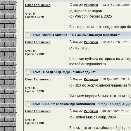
Олег Гальченко
Форум:
Рецензии
: 13 Янв 2026, 23:05
(с) Кирилл Комаров
Отв.:
0
(р) Polygon Records, 2025
Просм.:
3070
В интернете много анекдотов про бас
Тема:
МАНГО-МАНГО - "Ты Зачем Обманул Марсиан?"
Олег Гальченко
Форум:
Рецензии
: 12 Янв 2026, 22:13
(р) М2, 2025
Отв.:
0
Просм.:
2599
Широкая публика потеряла их из вид
костей антифашистск ...
Тема:
ТРИ ДНЯ ДОЖДЯ - "Висхолдинг"
Олег Гальченко
Форум:
Рецензии
: 10 Дек 2025, 20:31
(р) Izba по эксклюзивной лицензии Ma
Отв.:
0
Просм.:
3026
Умением перерабатывать в произведе
Тема:
LISA FM (Александр Белоносов) - "Родина Сердца: Д
Олег Гальченко
Форум:
Рецензии
: 30 Окт 2025, 21:23
(p) United Music Group, 2024
Отв.:
0
Просм.:
2390
Боюсь, что этот альбом пройдёт для