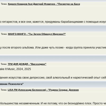
 Тема:
Кирилл Комаров feat Дмитрий Фомичев - "Посмотри на Баси
-гитаристов, и все они, кажется, придуманы барабанщиками с помощью искусст
 Тема:
МАНГО-МАНГО - "Ты Зачем Обманул Марсиан?"
у после второго альбома. Или даже чуть позже - когда группа приняла участ
 Тема:
ТРИ ДНЯ ДОЖДЯ - "Висхолдинг"
ke It Music, 2024, 2025
ния искусства свою депрессию, свой алкогольный и наркотический опыт сейча
невник Психолога"
 Тема:
LISA FM (Александр Белоносов) - "Родина Сердца: Дневник
 большинства незамеченным. И не потому, что он безнадёжно плох. Просто чел