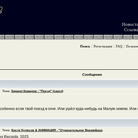
Новост
Ссылк
:
:
:
Поиск
Регистрация
FAQ
Пользов
Сообщение
7 Тема:
Кирилл Комаров - "Поезд" (сингл)
собенно если твой поезд в огне. Или ушёл куда-нибудь на Малую землю. Или в
7 Тема:
Костя Кулясов & АНИМАЦИЯ - "Отрицательное Время&quo
ses Records, 2025