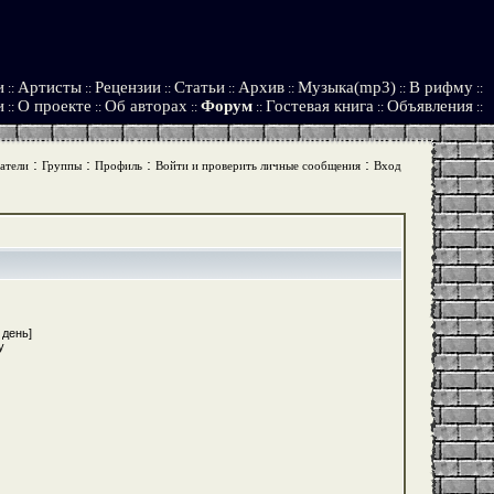
и
Артисты
Рецензии
Статьи
Архив
Музыка(mp3)
В рифму
::
::
::
::
::
::
::
и
О проекте
Об авторах
Форум
Гостевая книга
Объявления
::
::
::
::
::
::
:
:
:
:
атели
Группы
Профиль
Войти и проверить личные сообщения
Вход
 день]
y