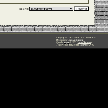
Перейти:
Copyright © 2002-2006, "Наш Неформат"
Основатель
Старый Пионэр
Дизайн
Кира
© 2003 (
HomeЧатник
)
Техническая поддержка
Пашти
© 2006