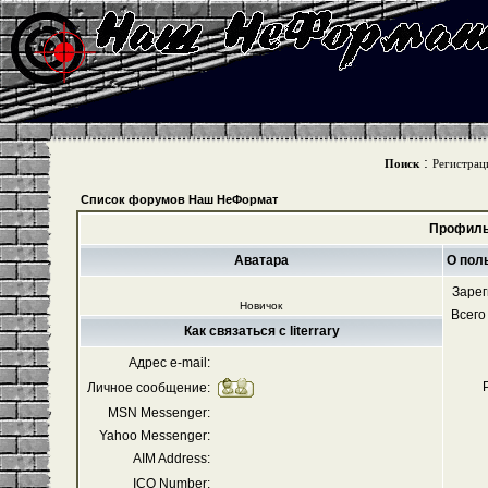
:
Поиск
Регистрац
Список форумов Наш НеФормат
Профиль 
Аватара
О поль
Зарег
Новичок
Всего
Как связаться с literrary
Адрес e-mail:
Личное сообщение:
MSN Messenger:
Yahoo Messenger:
AIM Address:
ICQ Number: