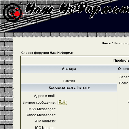
:
Поиск
Регистрац
Список форумов Наш НеФормат
Профиль 
Аватара
О поль
Зарег
Новичок
Всего
Как связаться с literrary
Адрес e-mail:
Личное сообщение:
MSN Messenger:
Yahoo Messenger:
AIM Address:
ICQ Number: