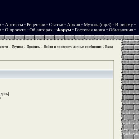
и
Артисты
Рецензии
Статьи
Архив
Музыка(mp3)
В рифму
::
::
::
::
::
::
::
и
О проекте
Об авторах
Форум
Гостевая книга
Объявления
::
::
::
::
::
::
:
:
:
:
атели
Группы
Профиль
Войти и проверить личные сообщения
Вход
 день]
y