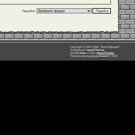
Перейти:
Copyright © 2002-2006, "Наш Неформат"
Основатель
Старый Пионэр
Дизайн
Кира
© 2003 (
HomeЧатник
)
Техническая поддержка
Пашти
© 2006