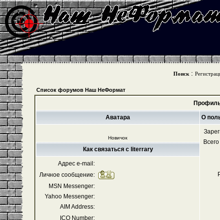
:
Поиск
Регистрац
Список форумов Наш НеФормат
Профиль 
Аватара
О поль
Зарег
Новичок
Всего
Как связаться с literrary
Адрес e-mail:
Личное сообщение:
MSN Messenger:
Yahoo Messenger:
AIM Address:
ICQ Number: