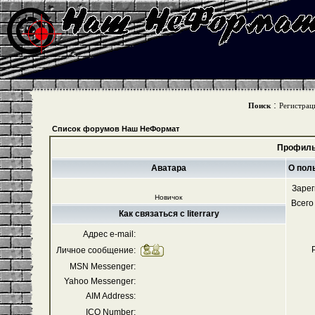
:
Поиск
Регистрац
Список форумов Наш НеФормат
Профиль 
Аватара
О поль
Зарег
Новичок
Всего
Как связаться с literrary
Адрес e-mail:
Личное сообщение:
MSN Messenger:
Yahoo Messenger:
AIM Address:
ICQ Number: