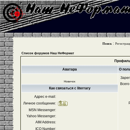
:
Поиск
Регистрац
Список форумов Наш НеФормат
Профиль 
Аватара
О поль
Зарег
Новичок
Всего
Как связаться с literrary
Адрес e-mail:
Личное сообщение:
MSN Messenger:
Yahoo Messenger:
AIM Address:
ICQ Number: