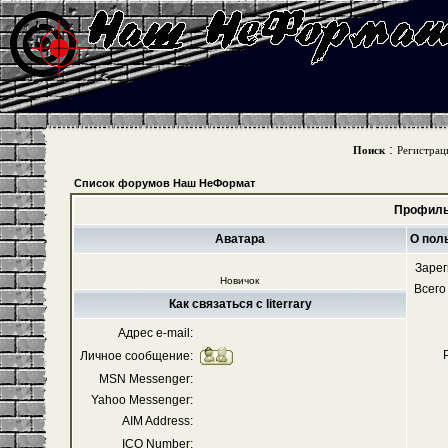
:
Поиск
Регистрац
Список форумов Наш НеФормат
Профиль 
Аватара
О поль
Зарег
Новичок
Всего
Как связаться с literrary
Адрес e-mail:
Личное сообщение:
MSN Messenger:
Yahoo Messenger:
AIM Address:
ICQ Number: