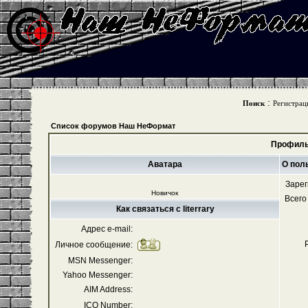
:
Поиск
Регистрац
Список форумов Наш НеФормат
Профиль 
Аватара
О поль
Зарег
Новичок
Всего
Как связаться с literrary
Адрес e-mail:
Личное сообщение:
MSN Messenger:
Yahoo Messenger:
AIM Address:
ICQ Number: