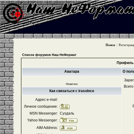
:
Поиск
Регистрац
Список форумов Наш НеФормат
Профиль 
Аватара
О поль
Зарег
Новичок
Всего
Как связаться с irasolnce
Адрес e-mail:
Личное сообщение:
MSN Messenger:
Суздаль
Yahoo Messenger:
AIM Address: