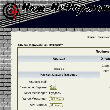
:
Поиск
Регистрац
Список форумов Наш НеФормат
Профиль 
Аватара
О поль
Зарег
Новичок
Всего
Как связаться с irasolnce
Адрес e-mail:
Личное сообщение:
MSN Messenger:
Суздаль
Yahoo Messenger:
AIM Address: