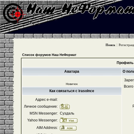
:
Поиск
Регистрац
Список форумов Наш НеФормат
Профиль 
Аватара
О поль
Зарег
Новичок
Всего
Как связаться с irasolnce
Адрес e-mail:
Личное сообщение:
MSN Messenger:
Суздаль
Yahoo Messenger:
AIM Address: