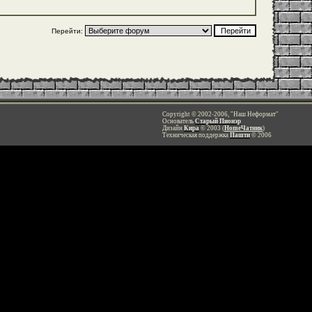
Перейти:
Copyright © 2002-2006, "Наш Неформат"
Основатель
Старый Пионэр
Дизайн
Кира
© 2003 (
HomeЧатник
)
Техническая поддержка
Пашти
© 2006