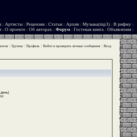
и
Артисты
Рецензии
Статьи
Архив
Музыка(mp3)
В рифму
::
::
::
::
::
::
::
и
О проекте
Об авторах
Форум
Гостевая книга
Объявления
::
::
::
::
::
::
:
:
:
:
атели
Группы
Профиль
Войти и проверить личные сообщения
Вход
 день]
ce