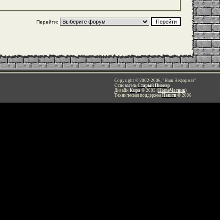
Перейти:
Copyright © 2002-2006, "Наш Неформат"
Основатель
Старый Пионэр
Дизайн
Кира
© 2003 (
HomeЧатник
)
Техническая поддержка
Пашти
© 2006