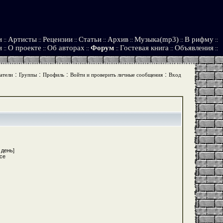
и
Артисты
Рецензии
Статьи
Архив
Музыка(mp3)
В рифму
::
::
::
::
::
::
::
и
О проекте
Об авторах
Форум
Гостевая книга
Объявления
::
::
::
::
::
::
:
:
:
:
атели
Группы
Профиль
Войти и проверить личные сообщения
Вход
 день]
ce