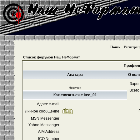
:
Поиск
Регистрац
Список форумов Наш НеФормат
Профиль
Аватара
О пол
Зарег
Новичок
Всего
Как связаться с Itee_01
Адрес e-mail:
Личное сообщение:
MSN Messenger:
Yahoo Messenger:
AIM Address:
ICQ Number: