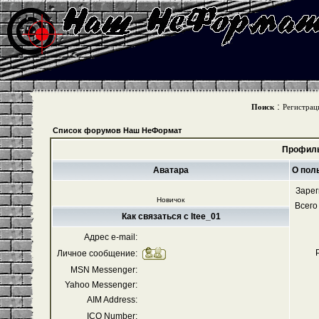
:
Поиск
Регистрац
Список форумов Наш НеФормат
Профиль
Аватара
О пол
Зарег
Новичок
Всего
Как связаться с Itee_01
Адрес e-mail:
Личное сообщение:
MSN Messenger:
Yahoo Messenger:
AIM Address:
ICQ Number: