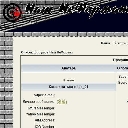
:
Поиск
Регистрац
Список форумов Наш НеФормат
Профиль
Аватара
О пол
Зарег
Новичок
Всего
Как связаться с Itee_01
Адрес e-mail:
Личное сообщение:
MSN Messenger:
Yahoo Messenger:
AIM Address:
ICQ Number: