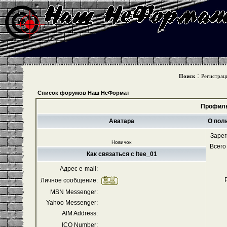
:
Поиск
Регистрац
Список форумов Наш НеФормат
Профиль
Аватара
О пол
Зарег
Новичок
Всего
Как связаться с Itee_01
Адрес e-mail:
Личное сообщение:
MSN Messenger:
Yahoo Messenger:
AIM Address:
ICQ Number: