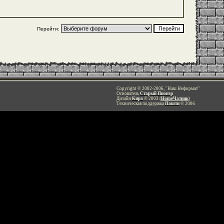
Перейти:
Copyright © 2002-2006, "Наш Неформат"
Основатель
Старый Пионэр
Дизайн
Кира
© 2003 (
HomeЧатник
)
Техническая поддержка
Пашти
© 2006