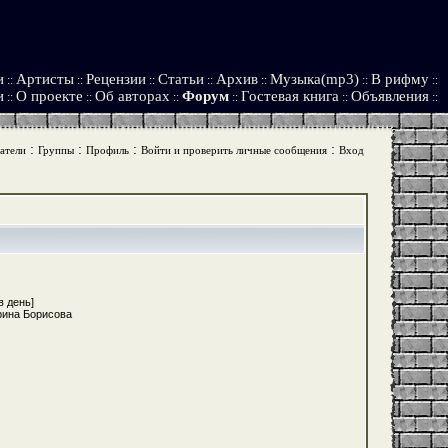
и
Артисты
Рецензии
Статьи
Архив
Музыка(mp3)
В рифму
::
::
::
::
::
::
::
и
О проекте
Об авторах
Форум
Гостевая книга
Объявления
::
::
::
::
::
::
:
:
:
:
атели
Группы
Профиль
Войти и проверить личные сообщения
Вход
в день]
рина Борисова