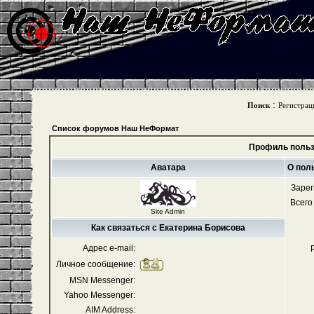
:
Поиск
Регистрац
Список форумов Наш НеФормат
Профиль польз
Аватара
О пол
Зарег
Всего
Site Admin
Как связаться с Екатерина Борисова
Адрес e-mail:
Личное сообщение:
MSN Messenger:
Yahoo Messenger:
AIM Address: