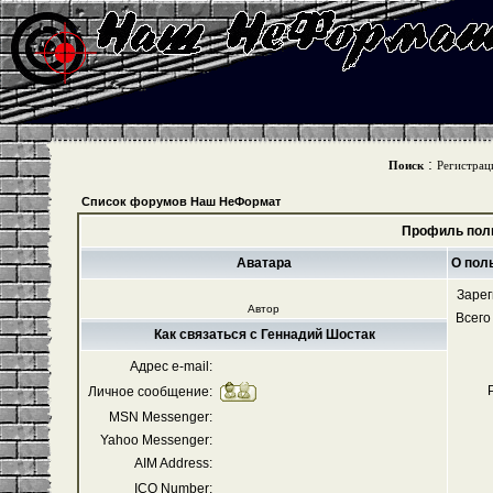
:
Поиск
Регистрац
Список форумов Наш НеФормат
Профиль поль
Аватара
О пол
Зарег
Автор
Всего
Как связаться с Геннадий Шостак
Адрес e-mail:
Личное сообщение:
MSN Messenger:
Yahoo Messenger:
AIM Address:
ICQ Number: