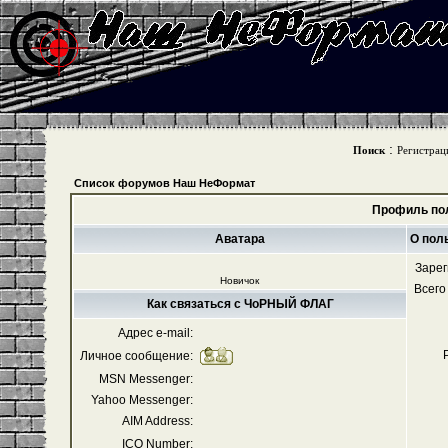
:
Поиск
Регистрац
Список форумов Наш НеФормат
Профиль по
Аватара
О пол
Зарег
Новичок
Всего
Как связаться с ЧоРНЫЙ ФЛАГ
Адрес e-mail:
Личное сообщение:
MSN Messenger:
Yahoo Messenger:
AIM Address:
ICQ Number: