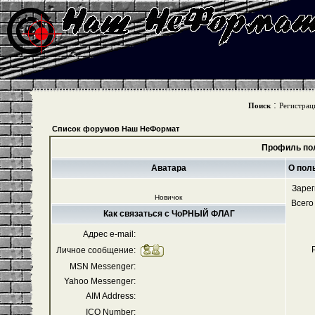
:
Поиск
Регистрац
Список форумов Наш НеФормат
Профиль по
Аватара
О пол
Зарег
Новичок
Всего
Как связаться с ЧоРНЫЙ ФЛАГ
Адрес e-mail:
Личное сообщение:
MSN Messenger:
Yahoo Messenger:
AIM Address:
ICQ Number: