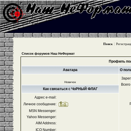
:
Поиск
Регистрац
Список форумов Наш НеФормат
Профиль по
Аватара
О пол
Зарег
Новичок
Всего
Как связаться с ЧоРНЫЙ ФЛАГ
Адрес e-mail:
Личное сообщение:
MSN Messenger:
Yahoo Messenger:
AIM Address:
ICQ Number: