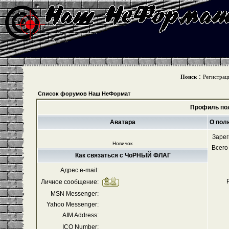
:
Поиск
Регистрац
Список форумов Наш НеФормат
Профиль по
Аватара
О пол
Зарег
Новичок
Всего
Как связаться с ЧоРНЫЙ ФЛАГ
Адрес e-mail:
Личное сообщение:
MSN Messenger:
Yahoo Messenger:
AIM Address:
ICQ Number: