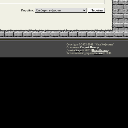
Перейти:
Copyright © 2002-2006, "Наш Неформат"
Основатель
Старый Пионэр
Дизайн
Кира
© 2003 (
HomeЧатник
)
Техническая поддержка
Пашти
© 2006