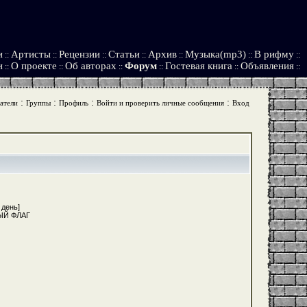
и
Артисты
Рецензии
Статьи
Архив
Музыка(mp3)
В рифму
::
::
::
::
::
::
::
и
О проекте
Об авторах
Форум
Гостевая книга
Объявления
::
::
::
::
::
::
:
:
:
:
атели
Группы
Профиль
Войти и проверить личные сообщения
Вход
 день]
НЫЙ ФЛАГ