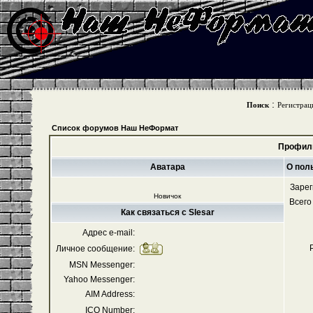
:
Поиск
Регистрац
Список форумов Наш НеФормат
Профиль
Аватара
О пол
Зарег
Новичок
Всего
Как связаться с Slesar
Адрес e-mail:
Личное сообщение:
MSN Messenger:
Yahoo Messenger:
AIM Address:
ICQ Number: