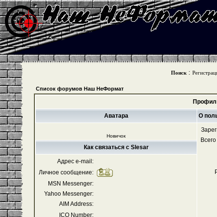
:
Поиск
Регистрац
Список форумов Наш НеФормат
Профиль
Аватара
О пол
Зарег
Новичок
Всего
Как связаться с Slesar
Адрес e-mail:
Личное сообщение:
MSN Messenger:
Yahoo Messenger:
AIM Address:
ICQ Number: