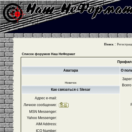
:
Поиск
Регистрац
Список форумов Наш НеФормат
Профиль
Аватара
О пол
Зарег
Новичок
Всего
Как связаться с Slesar
Адрес e-mail:
Личное сообщение:
MSN Messenger:
Yahoo Messenger:
AIM Address:
ICQ Number: