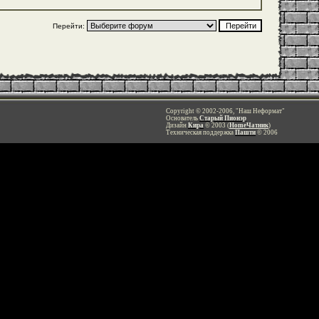
Перейти:
Copyright © 2002-2006, "Наш Неформат"
Основатель
Старый Пионэр
Дизайн
Кира
© 2003 (
HomeЧатник
)
Техническая поддержка
Пашти
© 2006