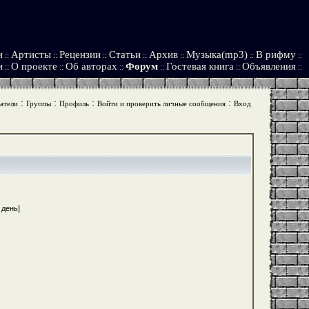
и
Артисты
Рецензии
Статьи
Архив
Музыка(mp3)
В рифму
::
::
::
::
::
::
::
и
О проекте
Об авторах
Форум
Гостевая книга
Объявления
::
::
::
::
::
::
:
:
:
:
атели
Группы
Профиль
Войти и проверить личные сообщения
Вход
 день]