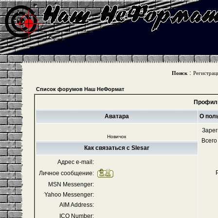
:
Поиск
Регистрац
Список форумов Наш НеФормат
Профиль
Аватара
О пол
Зарег
Новичок
Всего
Как связаться с Slesar
Адрес e-mail:
Личное сообщение:
MSN Messenger:
Yahoo Messenger:
AIM Address:
ICQ Number: