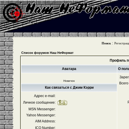
:
Поиск
Регистрац
Список форумов Наш НеФормат
Профиль п
Аватара
О пол
Зарег
Новичок
Всего
Как связаться с Джим Кэрри
Адрес e-mail:
Личное сообщение:
MSN Messenger:
Yahoo Messenger:
AIM Address:
ICQ Number: