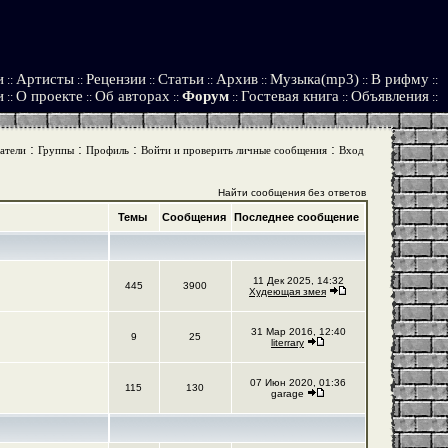
и
Артисты
Рецензии
Статьи
Архив
Музыка(mp3)
В рифму
::
::
::
::
::
::
::
и
О проекте
Об авторах
Форум
Гостевая книга
Объявления
::
::
::
::
::
::
:
:
:
:
атели
Группы
Профиль
Войти и проверить личные сообщения
Вход
Найти сообщения без ответов
Темы
Сообщения
Последнее сообщение
11 Дек 2025, 14:32
445
3900
Худеющая змея
31 Мар 2016, 12:40
9
25
literrary
07 Июн 2020, 01:36
115
130
garage