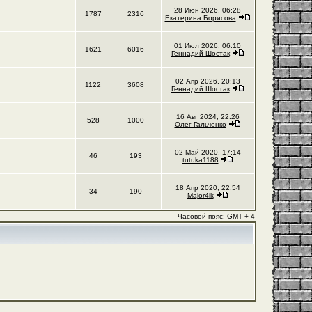
28 Июн 2026, 06:28
1787
2316
Екатерина Борисова
01 Июл 2026, 06:10
1621
6016
Геннадий Шостак
02 Апр 2026, 20:13
1122
3608
Геннадий Шостак
16 Авг 2024, 22:26
528
1000
Олег Гальченко
02 Май 2020, 17:14
46
193
tutuka1188
18 Апр 2020, 22:54
34
190
Major4ik
Часовой пояс: GMT + 4