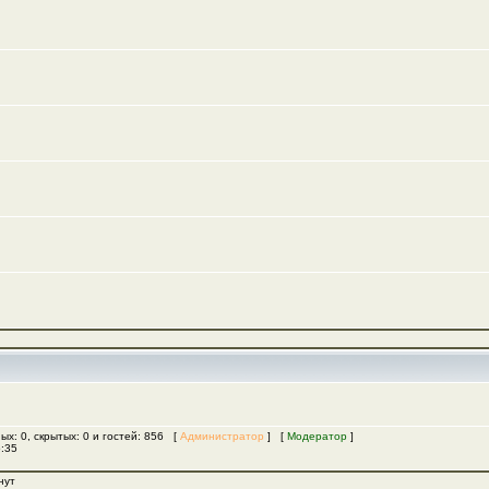
ых: 0, скрытых: 0 и гостей: 856 [
Администратор
] [
Модератор
]
5:35
нут