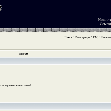
Новост
Ссылк
:
:
:
Поиск
Регистрация
FAQ
Пользов
Форум
коломузыкальные темы!