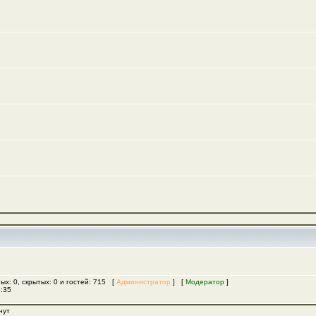
ых: 0, скрытых: 0 и гостей: 715 [
Администратор
] [
Модератор
]
5:35
нут