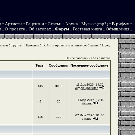
и
Артисты
Рецензии
Статьи
Архив
Музыка(mp3)
В рифму
::
::
::
::
::
::
::
и
О проекте
Об авторах
Форум
Гостевая книга
Объявления
::
::
::
::
::
::
:
:
:
:
атели
Группы
Профиль
Войти и проверить личные сообщения
Вход
Найти сообщения без ответов
Темы
Сообщения
Последнее сообщение
11 Дек 2025, 14:32
445
3900
Худеющая змея
31 Мар 2016, 12:40
9
25
literrary
07 Июн 2020, 01:36
115
130
garage