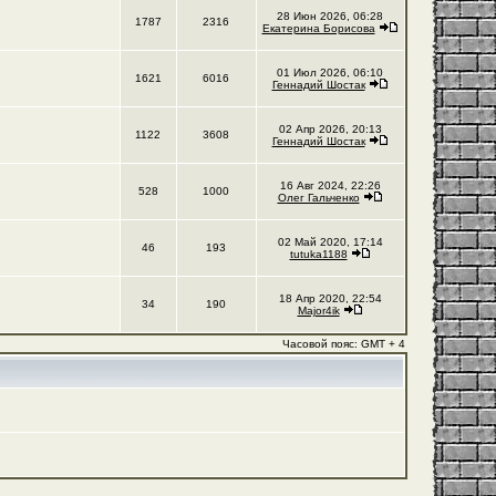
28 Июн 2026, 06:28
1787
2316
Екатерина Борисова
01 Июл 2026, 06:10
1621
6016
Геннадий Шостак
02 Апр 2026, 20:13
1122
3608
Геннадий Шостак
16 Авг 2024, 22:26
528
1000
Олег Гальченко
02 Май 2020, 17:14
46
193
tutuka1188
18 Апр 2020, 22:54
34
190
Major4ik
Часовой пояс: GMT + 4