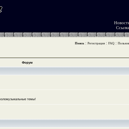
Новост
Ссылк
:
:
:
Поиск
Регистрация
FAQ
Пользов
Форум
коломузыкальные темы!