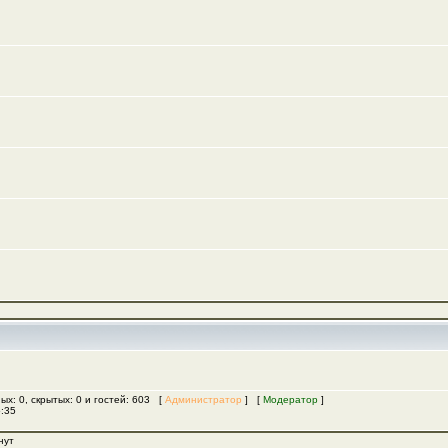
ых: 0, скрытых: 0 и гостей: 603 [
Администратор
] [
Модератор
]
5:35
нут