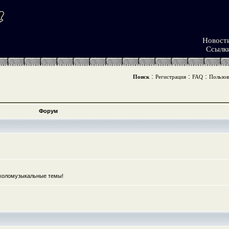
Новост
Ссылк
:
:
:
Поиск
Регистрация
FAQ
Пользов
Форум
коломузыкальные темы!