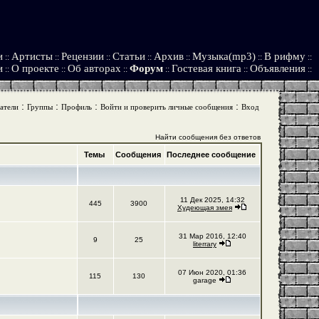
и
Артисты
Рецензии
Статьи
Архив
Музыка(mp3)
В рифму
::
::
::
::
::
::
::
и
О проекте
Об авторах
Форум
Гостевая книга
Объявления
::
::
::
::
::
::
:
:
:
:
атели
Группы
Профиль
Войти и проверить личные сообщения
Вход
Найти сообщения без ответов
Темы
Сообщения
Последнее сообщение
11 Дек 2025, 14:32
445
3900
Худеющая змея
31 Мар 2016, 12:40
9
25
literrary
07 Июн 2020, 01:36
115
130
garage