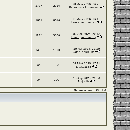
28 Июн 2026, 06:28
1787
2316
Екатерина Борисова
01 Июл 2026, 06:10
1621
6016
Геннадий Шостак
02 Апр 2026, 20:13
1122
3608
Геннадий Шостак
16 Авг 2024, 22:26
528
1000
Олег Гальченко
02 Май 2020, 17:14
46
193
tutuka1188
18 Апр 2020, 22:54
34
190
Major4ik
Часовой пояс: GMT + 4