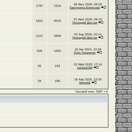
28 Июн 2026, 06:28
1787
2316
Екатерина Борисова
01 Июл 2026, 06:10
1621
6016
Геннадий Шостак
02 Апр 2026, 20:13
1122
3608
Геннадий Шостак
16 Авг 2024, 22:26
528
1000
Олег Гальченко
02 Май 2020, 17:14
46
193
tutuka1188
18 Апр 2020, 22:54
34
190
Major4ik
Часовой пояс: GMT + 4