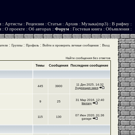
и
Артисты
Рецензии
Статьи
Архив
Музыка(mp3)
В рифму
::
::
::
::
::
::
::
и
О проекте
Об авторах
Форум
Гостевая книга
Объявления
::
::
::
::
::
::
:
:
:
:
атели
Группы
Профиль
Войти и проверить личные сообщения
Вход
Найти сообщения без ответов
Темы
Сообщения
Последнее сообщение
11 Дек 2025, 14:32
445
3900
Худеющая змея
31 Мар 2016, 12:40
9
25
literrary
07 Июн 2020, 01:36
115
130
garage