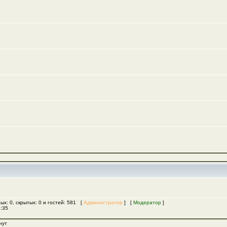
ых: 0, скрытых: 0 и гостей: 581 [
Администратор
] [
Модератор
]
5:35
нут