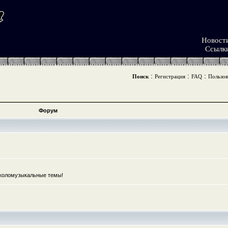
Новост
Ссылк
:
:
:
Поиск
Регистрация
FAQ
Пользов
Форум
коломузыкальные темы!