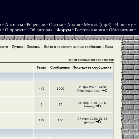
и
Артисты
Рецензии
Статьи
Архив
Музыка(mp3)
В рифму
::
::
::
::
::
::
::
и
О проекте
Об авторах
Форум
Гостевая книга
Объявления
::
::
::
::
::
::
:
:
:
:
атели
Группы
Профиль
Войти и проверить личные сообщения
Вход
Найти сообщения без ответов
Темы
Сообщения
Последнее сообщение
11 Дек 2025, 14:32
445
3900
Худеющая змея
31 Мар 2016, 12:40
9
25
literrary
07 Июн 2020, 01:36
115
130
garage