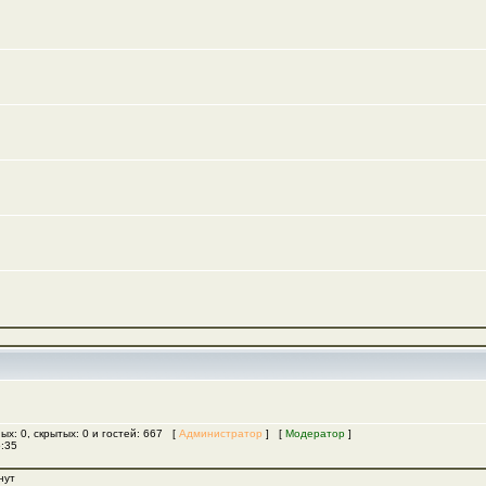
ых: 0, скрытых: 0 и гостей: 667 [
Администратор
] [
Модератор
]
5:35
нут