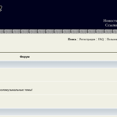
Новост
Ссылк
:
:
:
Поиск
Регистрация
FAQ
Пользов
Форум
коломузыкальные темы!