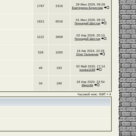
28 Июн 2026, 06:28
1787
2316
Екатерина Борисова
01 Июл 2026, 06:10
1621
6016
Геннадий Шостак
02 Апр 2026, 20:13
1122
3608
Геннадий Шостак
16 Авг 2024, 22:26
528
1000
Олег Гальченко
02 Май 2020, 17:14
46
193
tutuka1188
18 Апр 2020, 22:54
34
190
Major4ik
Часовой пояс: GMT + 4