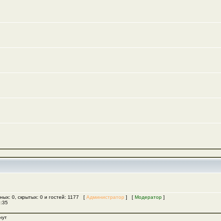
ных: 0, скрытых: 0 и гостей: 1177 [
Администратор
] [
Модератор
]
5:35
нут