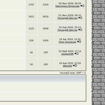
28 Июн 2026, 06:28
1787
2316
Екатерина Борисова
01 Июл 2026, 06:10
1621
6016
Геннадий Шостак
02 Апр 2026, 20:13
1122
3608
Геннадий Шостак
16 Авг 2024, 22:26
528
1000
Олег Гальченко
02 Май 2020, 17:14
46
193
tutuka1188
18 Апр 2020, 22:54
34
190
Major4ik
Часовой пояс: GMT + 4