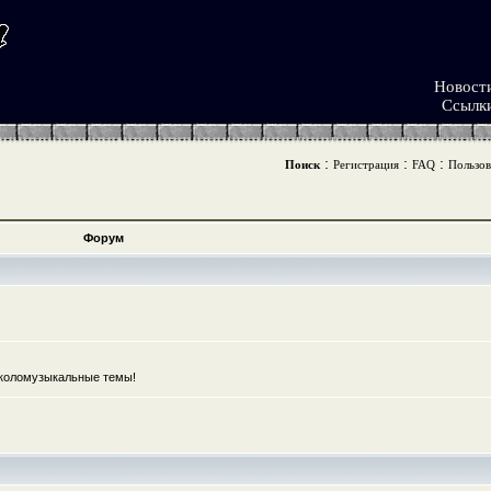
Новост
Ссылк
:
:
:
Поиск
Регистрация
FAQ
Пользов
Форум
коломузыкальные темы!