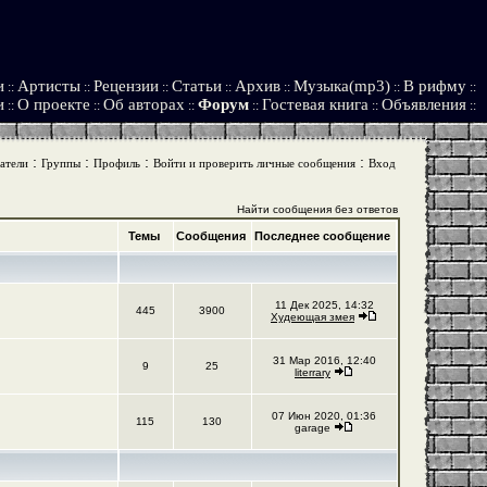
и
Артисты
Рецензии
Статьи
Архив
Музыка(mp3)
В рифму
::
::
::
::
::
::
::
и
О проекте
Об авторах
Форум
Гостевая книга
Объявления
::
::
::
::
::
::
:
:
:
:
атели
Группы
Профиль
Войти и проверить личные сообщения
Вход
Найти сообщения без ответов
Темы
Сообщения
Последнее сообщение
11 Дек 2025, 14:32
445
3900
Худеющая змея
31 Мар 2016, 12:40
9
25
literrary
07 Июн 2020, 01:36
115
130
garage