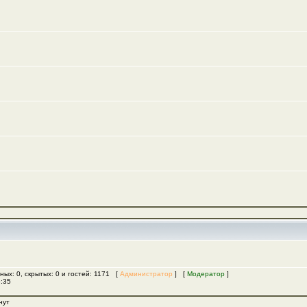
ных: 0, скрытых: 0 и гостей: 1171 [
Администратор
] [
Модератор
]
5:35
нут