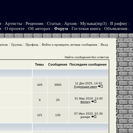
и
Артисты
Рецензии
Статьи
Архив
Музыка(mp3)
В рифму
::
::
::
::
::
::
::
и
О проекте
Об авторах
Форум
Гостевая книга
Объявления
::
::
::
::
::
::
:
:
:
:
атели
Группы
Профиль
Войти и проверить личные сообщения
Вход
Найти сообщения без ответов
Темы
Сообщения
Последнее сообщение
11 Дек 2025, 14:32
445
3900
Худеющая змея
31 Мар 2016, 12:40
9
25
literrary
07 Июн 2020, 01:36
115
130
garage