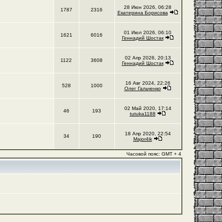
28 Июн 2026, 06:28
1787
2316
Екатерина Борисова
01 Июл 2026, 06:10
1621
6016
Геннадий Шостак
02 Апр 2026, 20:13
1122
3608
Геннадий Шостак
16 Авг 2024, 22:26
528
1000
Олег Гальченко
02 Май 2020, 17:14
46
193
tutuka1188
18 Апр 2020, 22:54
34
190
Major4ik
Часовой пояс: GMT + 4