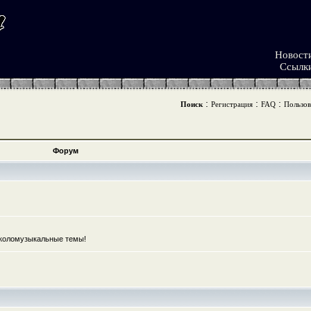
Новост
Ссылк
:
:
:
Поиск
Регистрация
FAQ
Пользов
Форум
коломузыкальные темы!