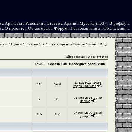
и
Артисты
Рецензии
Статьи
Архив
Музыка(mp3)
В рифму
::
::
::
::
::
::
::
и
О проекте
Об авторах
Форум
Гостевая книга
Объявления
::
::
::
::
::
::
:
:
:
:
атели
Группы
Профиль
Войти и проверить личные сообщения
Вход
Найти сообщения без ответов
Темы
Сообщения
Последнее сообщение
11 Дек 2025, 14:32
445
3900
Худеющая змея
31 Мар 2016, 12:40
9
25
literrary
07 Июн 2020, 01:36
115
130
garage