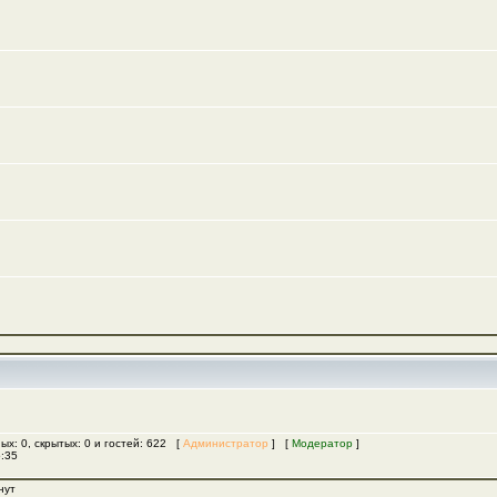
ых: 0, скрытых: 0 и гостей: 622 [
Администратор
] [
Модератор
]
5:35
нут