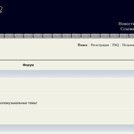
Новост
Ссылк
:
:
:
Поиск
Регистрация
FAQ
Пользов
Форум
коломузыкальные темы!