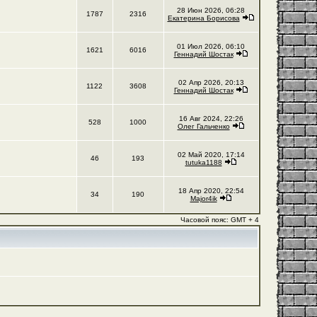
28 Июн 2026, 06:28
1787
2316
Екатерина Борисова
01 Июл 2026, 06:10
1621
6016
Геннадий Шостак
02 Апр 2026, 20:13
1122
3608
Геннадий Шостак
16 Авг 2024, 22:26
528
1000
Олег Гальченко
02 Май 2020, 17:14
46
193
tutuka1188
18 Апр 2020, 22:54
34
190
Major4ik
Часовой пояс: GMT + 4