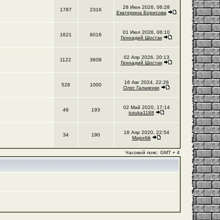
28 Июн 2026, 06:28
1787
2316
Екатерина Борисова
01 Июл 2026, 06:10
1621
6016
Геннадий Шостак
02 Апр 2026, 20:13
1122
3608
Геннадий Шостак
16 Авг 2024, 22:26
528
1000
Олег Гальченко
02 Май 2020, 17:14
46
193
tutuka1188
18 Апр 2020, 22:54
34
190
Major4ik
Часовой пояс: GMT + 4