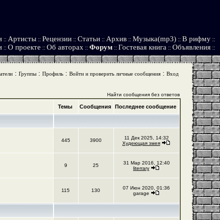
и
Артисты
Рецензии
Статьи
Архив
Музыка(mp3)
В рифму
::
::
::
::
::
::
::
и
О проекте
Об авторах
Форум
Гостевая книга
Объявления
::
::
::
::
::
::
:
:
:
:
атели
Группы
Профиль
Войти и проверить личные сообщения
Вход
Найти сообщения без ответов
Темы
Сообщения
Последнее сообщение
11 Дек 2025, 14:32
445
3900
Худеющая змея
31 Мар 2016, 12:40
9
25
literrary
07 Июн 2020, 01:36
115
130
garage