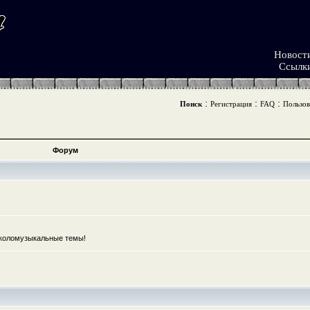
Новост
Ссылк
:
:
:
Поиск
Регистрация
FAQ
Пользов
Форум
коломузыкальные темы!