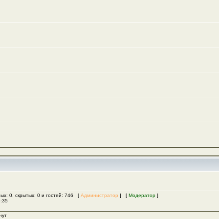
ых: 0, скрытых: 0 и гостей: 746 [
Администратор
] [
Модератор
]
5:35
нут