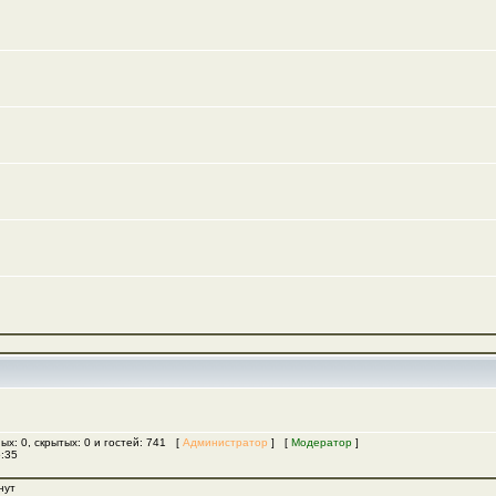
ых: 0, скрытых: 0 и гостей: 741 [
Администратор
] [
Модератор
]
5:35
нут