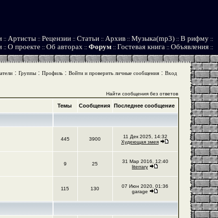
и
Артисты
Рецензии
Статьи
Архив
Музыка(mp3)
В рифму
::
::
::
::
::
::
::
и
О проекте
Об авторах
Форум
Гостевая книга
Объявления
::
::
::
::
::
::
:
:
:
:
атели
Группы
Профиль
Войти и проверить личные сообщения
Вход
Найти сообщения без ответов
Темы
Сообщения
Последнее сообщение
11 Дек 2025, 14:32
445
3900
Худеющая змея
31 Мар 2016, 12:40
9
25
literrary
07 Июн 2020, 01:36
115
130
garage