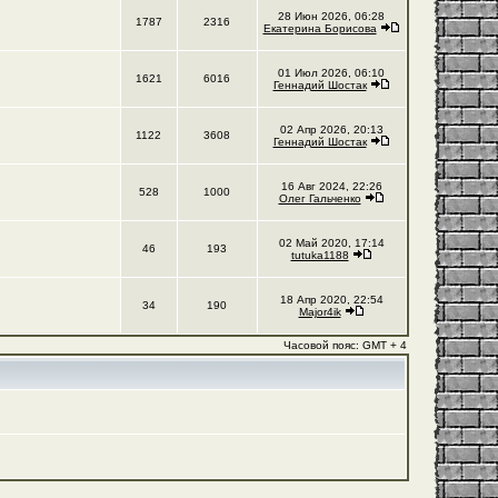
28 Июн 2026, 06:28
1787
2316
Екатерина Борисова
01 Июл 2026, 06:10
1621
6016
Геннадий Шостак
02 Апр 2026, 20:13
1122
3608
Геннадий Шостак
16 Авг 2024, 22:26
528
1000
Олег Гальченко
02 Май 2020, 17:14
46
193
tutuka1188
18 Апр 2020, 22:54
34
190
Major4ik
Часовой пояс: GMT + 4