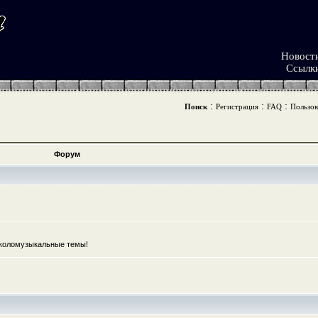
Новост
Ссылк
:
:
:
Поиск
Регистрация
FAQ
Пользов
Форум
коломузыкальные темы!