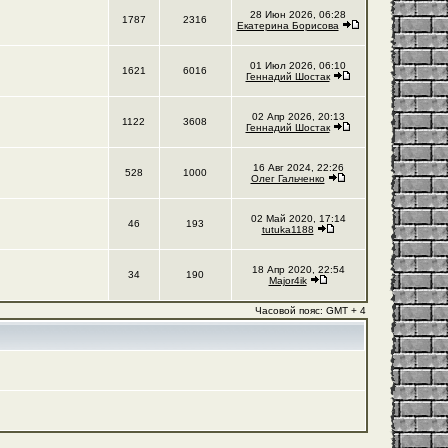
28 Июн 2026, 06:28
1787
2316
Екатерина Борисова
01 Июл 2026, 06:10
1621
6016
Геннадий Шостак
02 Апр 2026, 20:13
1122
3608
Геннадий Шостак
16 Авг 2024, 22:26
528
1000
Олег Гальченко
02 Май 2020, 17:14
46
193
tutuka1188
18 Апр 2020, 22:54
34
190
Major4ik
Часовой пояс: GMT + 4