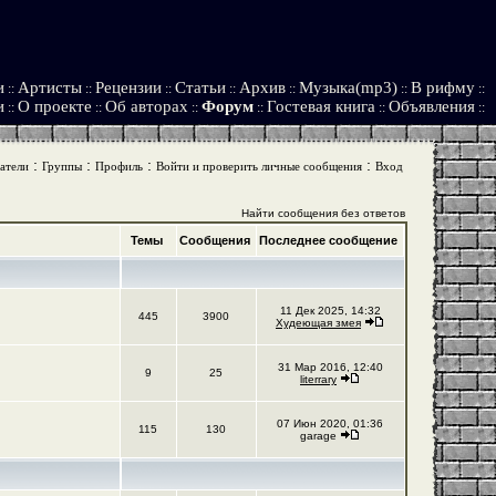
и
Артисты
Рецензии
Статьи
Архив
Музыка(mp3)
В рифму
::
::
::
::
::
::
::
и
О проекте
Об авторах
Форум
Гостевая книга
Объявления
::
::
::
::
::
::
:
:
:
:
атели
Группы
Профиль
Войти и проверить личные сообщения
Вход
Найти сообщения без ответов
Темы
Сообщения
Последнее сообщение
11 Дек 2025, 14:32
445
3900
Худеющая змея
31 Мар 2016, 12:40
9
25
literrary
07 Июн 2020, 01:36
115
130
garage