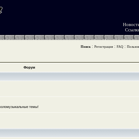
Новост
Ссылк
:
:
:
Поиск
Регистрация
FAQ
Пользов
Форум
коломузыкальные темы!