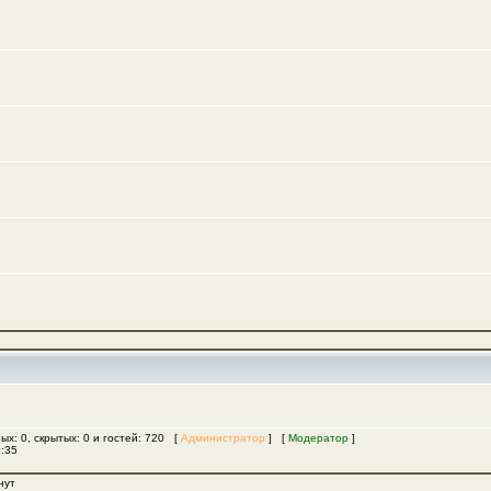
ых: 0, скрытых: 0 и гостей: 720 [
Администратор
] [
Модератор
]
5:35
нут