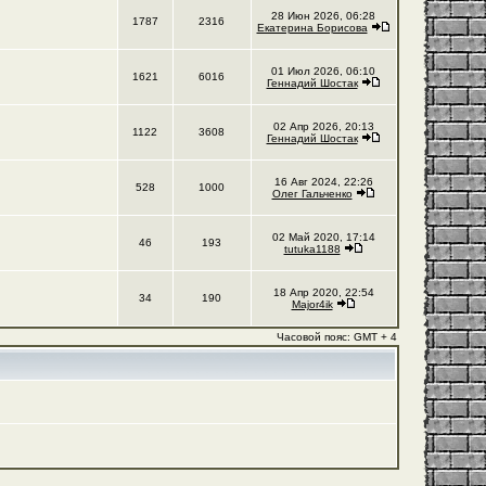
28 Июн 2026, 06:28
1787
2316
Екатерина Борисова
01 Июл 2026, 06:10
1621
6016
Геннадий Шостак
02 Апр 2026, 20:13
1122
3608
Геннадий Шостак
16 Авг 2024, 22:26
528
1000
Олег Гальченко
02 Май 2020, 17:14
46
193
tutuka1188
18 Апр 2020, 22:54
34
190
Major4ik
Часовой пояс: GMT + 4