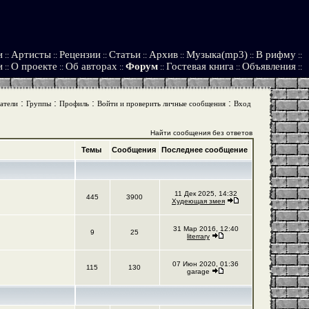
и
Артисты
Рецензии
Статьи
Архив
Музыка(mp3)
В рифму
::
::
::
::
::
::
::
и
О проекте
Об авторах
Форум
Гостевая книга
Объявления
::
::
::
::
::
::
:
:
:
:
атели
Группы
Профиль
Войти и проверить личные сообщения
Вход
Найти сообщения без ответов
Темы
Сообщения
Последнее сообщение
11 Дек 2025, 14:32
445
3900
Худеющая змея
31 Мар 2016, 12:40
9
25
literrary
07 Июн 2020, 01:36
115
130
garage