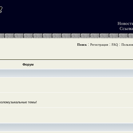
Новост
Ссылк
:
:
:
Поиск
Регистрация
FAQ
Пользов
Форум
коломузыкальные темы!