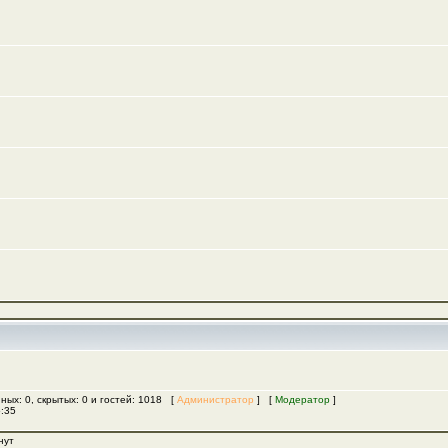
ных: 0, скрытых: 0 и гостей: 1018 [
Администратор
] [
Модератор
]
5:35
нут