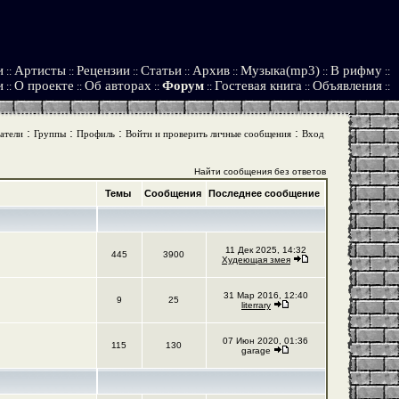
и
Артисты
Рецензии
Статьи
Архив
Музыка(mp3)
В рифму
::
::
::
::
::
::
::
и
О проекте
Об авторах
Форум
Гостевая книга
Объявления
::
::
::
::
::
::
:
:
:
:
атели
Группы
Профиль
Войти и проверить личные сообщения
Вход
Найти сообщения без ответов
Темы
Сообщения
Последнее сообщение
11 Дек 2025, 14:32
445
3900
Худеющая змея
31 Мар 2016, 12:40
9
25
literrary
07 Июн 2020, 01:36
115
130
garage