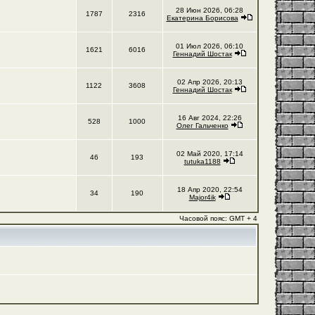
28 Июн 2026, 06:28
1787
2316
Екатерина Борисова
01 Июл 2026, 06:10
1621
6016
Геннадий Шостак
02 Апр 2026, 20:13
1122
3608
Геннадий Шостак
16 Авг 2024, 22:26
528
1000
Олег Гальченко
02 Май 2020, 17:14
46
193
tutuka1188
18 Апр 2020, 22:54
34
190
Major4ik
Часовой пояс: GMT + 4