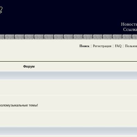
Новост
Ссылк
:
:
:
Поиск
Регистрация
FAQ
Пользов
Форум
коломузыкальные темы!